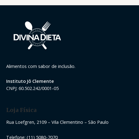
ã
o
0
d
e
5
Alimentos com sabor de inclusão.
Instituto Jô Clemente
CNPJ: 60.502.242/0001-05
Loja Física
Rua Loefgren, 2109 – Vila Clementino – São Paulo
Telefone: (11) 5080-7070