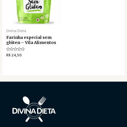
Divina Dieta
Farinha especial sem
glúten – Vila Alimentos
A
R$
24,50
v
a
l
i
a
ç
ã
o
0
d
e
5