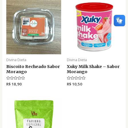
Divina Dieta
Divina Dieta
Biscoito Recheado Sabor
Xuky Milk Shake – Sabor
Morango
Morango
A
R$
18,90
A
R$
10,50
v
v
a
a
l
l
i
i
a
a
ç
ç
ã
ã
o
o
0
0
d
d
e
e
5
5