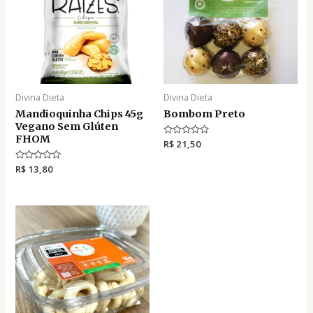
Divina Dieta
Divina Dieta
Mandioquinha Chips 45g
Bombom Preto
Vegano Sem Glúten
FHOM
A
R$
21,50
v
a
A
R$
13,80
l
v
i
a
a
l
ç
i
ã
a
o
ç
0
ã
d
o
e
0
5
d
e
5