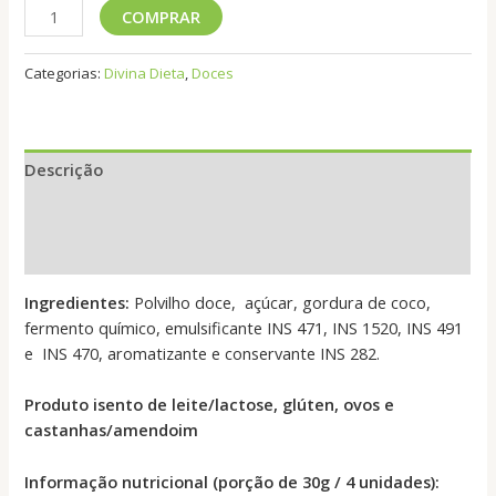
Biscoito
COMPRAR
de
Polvilho
Categorias:
Divina Dieta
,
Doces
Sabor
Baunilha
quantidade
Descrição
Informação adicional
Avaliações (0)
Ingredientes:
Polvilho doce, açúcar, gordura de coco,
fermento químico, emulsificante INS 471, INS 1520, INS 491
e INS 470, aromatizante e conservante INS 282.
Produto isento de leite/lactose, glúten, ovos e
castanhas/amendoim
Informação nutricional (porção de 30g / 4 unidades):