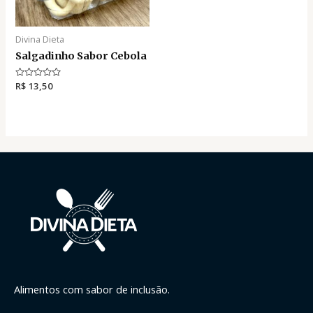
Divina Dieta
Salgadinho Sabor Cebola
A
R$
13,50
v
a
l
i
a
ç
ã
o
0
d
e
5
Alimentos com sabor de inclusão.