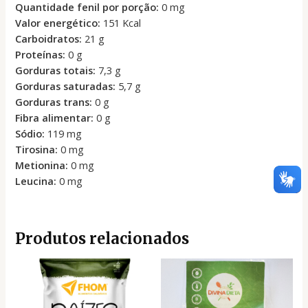
Quantidade fenil por porção:
0 mg
Valor energético:
151 Kcal
Carboidratos:
21 g
Proteínas:
0 g
Gorduras totais:
7,3 g
Gorduras saturadas:
5,7 g
Gorduras trans:
0 g
Fibra alimentar:
0 g
Sódio:
119 mg
Tirosina:
0 mg
Metionina:
0 mg
Leucina:
0 mg
Produtos relacionados